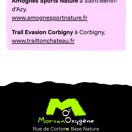
Amognes Sports Nature
à Saint-Benin-
d’Azy.
www.amognesportnature.fr
Trail Evasion Corbigny
à Corbigny.
www.trailtonchateau.fr
Rue de Cortona
Base Nature